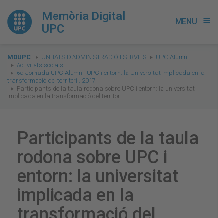
Memòria Digital
MENU
menu
UPC
You
MDUPC
UNITATS D'ADMINISTRACIÓ I SERVEIS
UPC Alumni
are
Activitats socials
6a Jornada UPC Alumni 'UPC i entorn: la Universitat implicada en la
here:
transformació del territori'. 2017.
Participants de la taula rodona sobre UPC i entorn: la universitat
implicada en la transformació del territori
Participants de la taula
rodona sobre UPC i
entorn: la universitat
implicada en la
transformació del