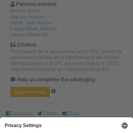
Persons/entities
Monzó, Xavier
Alarcón, Antonio
Martín, Juan Manuel
Fargas Ribas, Gemma
Campo, Marta del
Citation
“Participants de la taula rodona sobre UPC i entorn: la
universitat implicada en la transformació del territori,”
Memòria Digital de la UPC
, accessed August 6, 2026,
https://memoriadigital.upc.edu/items/show/492
.
Help us complete the cataloging
Suggest change
Facebook
Twitter
Email