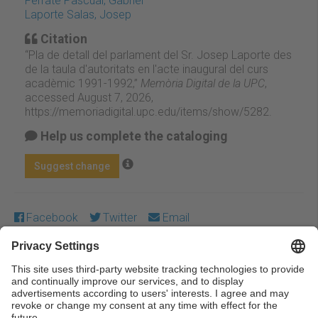
Ferraté Pascual, Gabriel
Laporte Salas, Josep
Citation
“Pla de detall del parlament del Sr. Josep Laporte des
de la taula d'autoritats en l'acte inaugural del curs
acadèmic 1991-1992,”
Memòria Digital de la UPC
,
accessed August 7, 2026,
https://memoriadigital.upc.edu/items/show/5282
.
Help us complete the cataloging
Suggest change
Facebook
Twitter
Email
Except where otherwise noted, content on this work is
licensed under a Creative Commons license:
Attribution-
NonCommercial-NoDerivs 3.0 Spain