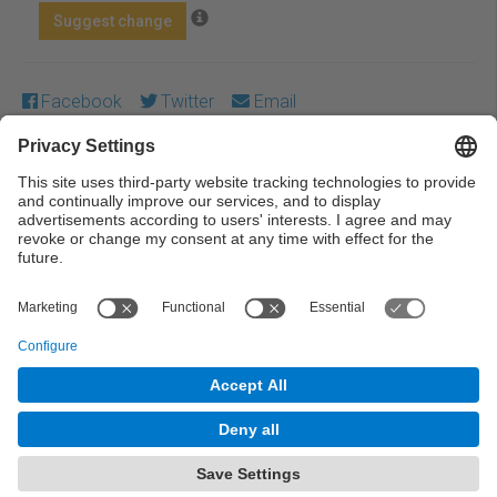
Suggest change
Facebook
Twitter
Email
Except where otherwise noted, content on this work is
licensed under a Creative Commons license:
Attribution-
NonCommercial-NoDerivs 3.0 Spain
← Previous
Next →
© UPC Universitat Politècnica de Catalunya ·
BarcelonaTech