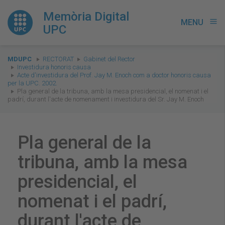
Memòria Digital
MENU
menu
UPC
You
MDUPC
RECTORAT
Gabinet del Rector
are
Investidura honoris causa
Acte d'investidura del Prof. Jay M. Enoch com a doctor honoris causa
here:
per la UPC. 2002.
Pla general de la tribuna, amb la mesa presidencial, el nomenat i el
padrí, durant l'acte de nomenament i investidura del Sr. Jay M. Enoch
Pla general de la
tribuna, amb la mesa
presidencial, el
nomenat i el padrí,
durant l'acte de