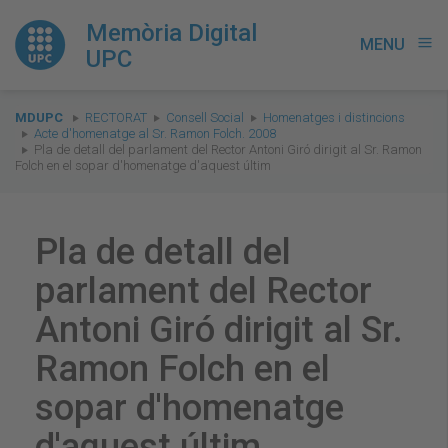
Memòria Digital
MENU
menu
UPC
You
MDUPC
RECTORAT
Consell Social
Homenatges i distincions
are
Acte d'homenatge al Sr. Ramon Folch. 2008
Pla de detall del parlament del Rector Antoni Giró dirigit al Sr. Ramon
here:
Folch en el sopar d'homenatge d'aquest últim
Pla de detall del
parlament del Rector
Antoni Giró dirigit al Sr.
Ramon Folch en el
sopar d'homenatge
d'aquest últim