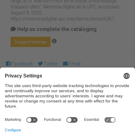
dirigit al Sr. Ramon Folch en el sopar d'homenatge
d'aquest últim,”
Memòria Digital de la UPC
, accessed
August 8, 2026,
https://memoriadigital.upc.edu/items/show/6367
.
Help us complete the cataloging
Suggest change
Facebook
Twitter
Email
Except where otherwise noted, content on this work is
licensed under a Creative Commons license:
Attribution-
NonCommercial-NoDerivs 3.0 Spain
← Previous
Next →