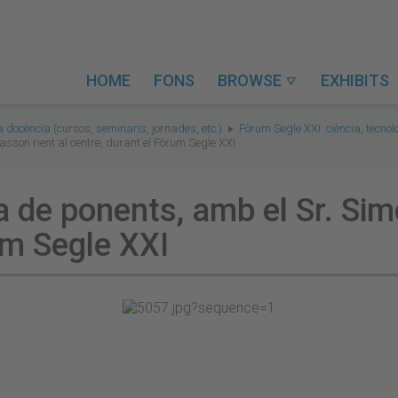
HOME
FONS
BROWSE
EXHIBITS

a docència (cursos, seminaris, jornades, etc.)
Fòrum Segle XXI: ciència, tecnol
asson rient al centre, durant el Fòrum Segle XXI
la de ponents, amb el Sr. Si
um Segle XXI