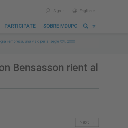
user
world
Sign in
English

PARTICIPATE
SOBRE MDUPC

ogia i empresa, una visió per al segle XXI. 2000
mon Bensasson rient al
Next →