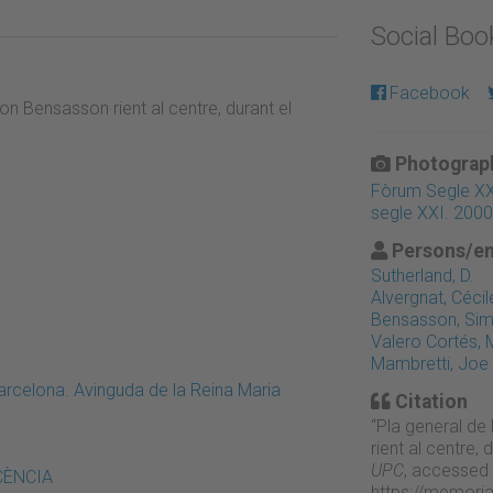
Social Bo
Facebook
on Bensasson rient al centre, durant el
Photograph
Fòrum Segle XXI:
segle XXI. 2000
Persons/en
Sutherland, D.
Alvergnat, Cécil
Bensasson, Si
Valero Cortés,
Mambretti, Joe
rcelona. Avinguda de la Reina Maria
Citation
“Pla general de
rient al centre,
UPC
, accessed 
OCÈNCIA
https://memori