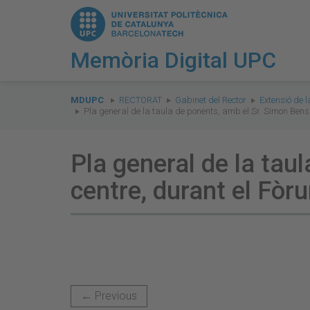
Memòria Digital UPC
You
are
MDUPC
RECTORAT
Gabinet del Rector
Extensió de l
Pla general de la taula de ponents, amb el Sr. Simon Bens
here:
Pla general de la tau
centre, durant el Fòr
← Previous