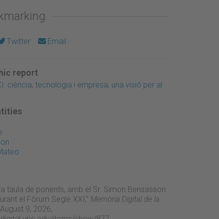
okmarking
Twitter
Email
ic report
 ciència, tecnologia i empresa, una visió per al
tities
e
mon
 Mateo
 la taula de ponents, amb el Sr. Simon Bensasson
 durant el Fòrum Segle XXI,”
Memòria Digital de la
August 9, 2026,
adigital.upc.edu/items/show/877
.