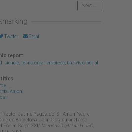
Next →
okmarking
Twitter
Email
ic report
 ciència, tecnologia i empresa, una visió per al
tities
ume
chia, Antoni
Joan
del Rector Jaume Pagès, del Sr. Antoni Negre
lcalde de Barcelona, Joan Clos, durant l'acte
el Fòrum Segle XXI,”
Memòria Digital de la UPC
,
t 10, 2026,