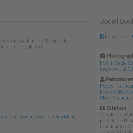
Social Bo
Facebook
ni Negre parlant i de l'Alcalde de
ó del Fòrum Segle XXI
Photograph
Fòrum Segle XXI:
segle XXI. 2000
Persons/en
Pagès Fita, Ja
Negre i Villavec
Clos i Matheu, 
Citation
“Pla de detall 
rcelona. Avinguda de la Reina Maria
parlant i de l'A
d'inauguració d
accessed Augus