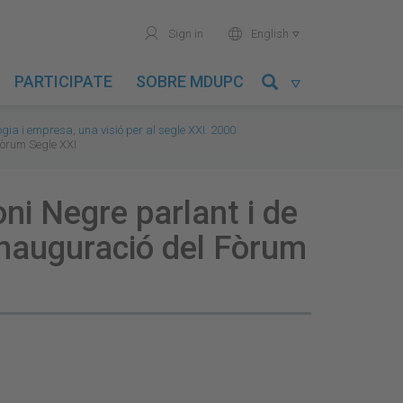
user
world
Sign in
English

PARTICIPATE
SOBRE MDUPC

ogia i empresa, una visió per al segle XXI. 2000
 Fòrum Segle XXI
ni Negre parlant i de
'inauguració del Fòrum