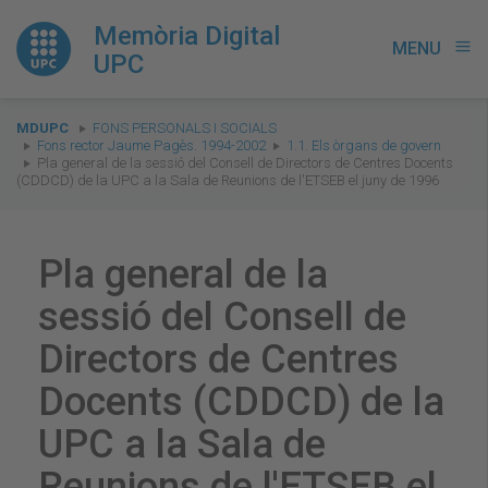
Memòria Digital
MENU
menu
UPC
You
MDUPC
FONS PERSONALS I SOCIALS
are
Fons rector Jaume Pagès. 1994-2002
1.1. Els òrgans de govern
Pla general de la sessió del Consell de Directors de Centres Docents
here:
(CDDCD) de la UPC a la Sala de Reunions de l'ETSEB el juny de 1996
Pla general de la
sessió del Consell de
Directors de Centres
Docents (CDDCD) de la
UPC a la Sala de
Reunions de l'ETSEB el