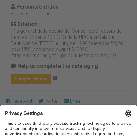
Persons/entities
Pagès Fita, Jaume
Citation
“Pla general de la sessió del Consell de Directors de
Centres Docents (CDDCD) de la UPC a la Sala de
Reunions de l'ETSEB el juny de 1996,”
Memòria Digital
de la UPC
, accessed August 9, 2026,
https://memoriadigital.upc.edu/items/show/9009
.
Help us complete the cataloging
Suggest change
Facebook
Twitter
Email
Except where otherwise noted, content on this work is