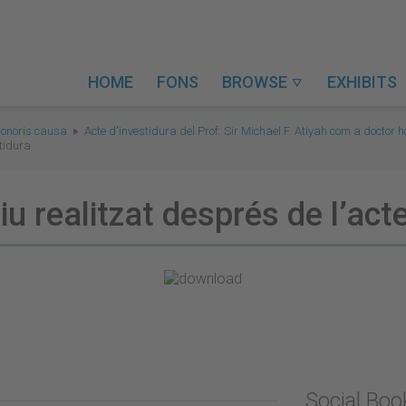
HOME
FONS
BROWSE
EXHIBITS

honoris causa
Acte d'investidura del Prof. Sir Michael F. Atiyah com a doctor
stidura
tiu realitzat després de l’act
Social Bo