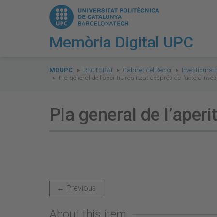
Memòria Digital UPC
You
are
MDUPC
RECTORAT
Gabinet del Rector
Investidura 
Pla general de l’aperitiu realitzat després de l’acte d’inve
here:
Pla general de l’aperi
← Previous
About this item