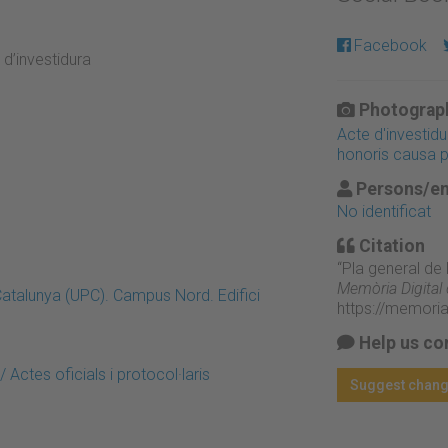
Facebook
 d’investidura
Photograph
Acte d'investidu
honoris causa p
Persons/en
No identificat
Citation
“Pla general de l
Memòria Digital
Catalunya (UPC). Campus Nord. Edifici
https://memori
Help us co
Actes oficials i protocol·laris
Suggest chan