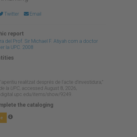
Twitter
Email
ic report
ra del Prof. Sir Michael F. Atiyah com a doctor
er la UPC. 2008
tities
’aperitiu realitzat després de l’acte d’investidura,”
 de la UPC
, accessed August 8, 2026,
adigital.upc.edu/items/show/9249
.
mplete the cataloging
ge