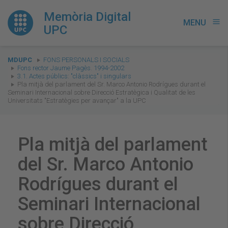
Memòria Digital
MENU
menu
UPC
You
MDUPC
FONS PERSONALS I SOCIALS
are
Fons rector Jaume Pagès. 1994-2002
3.1. Actes públics: "clàssics" i singulars
here:
Pla mitjà del parlament del Sr. Marco Antonio Rodrígues durant el
Seminari Internacional sobre Direcció Estratègica i Qualitat de les
Universitats "Estratègies per avançar" a la UPC
Pla mitjà del parlament
del Sr. Marco Antonio
Rodrígues durant el
Seminari Internacional
sobre Direcció