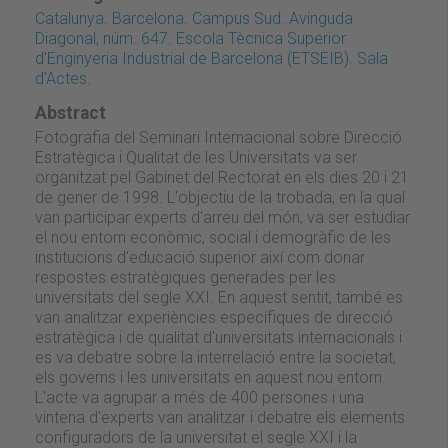
Catalunya. Barcelona. Campus Sud. Avinguda
Diagonal, núm. 647. Escola Tècnica Superior
d'Enginyeria Industrial de Barcelona (ETSEIB). Sala
d'Actes.
Abstract
Fotografia del Seminari Internacional sobre Direcció
Estratègica i Qualitat de les Universitats va ser
organitzat pel Gabinet del Rectorat en els dies 20 i 21
de gener de 1998. L'objectiu de la trobada, en la qual
van participar experts d'arreu del món, va ser estudiar
el nou entorn econòmic, social i demogràfic de les
institucions d'educació superior així com donar
respostes estratègiques generades per les
universitats del segle XXI. En aquest sentit, també es
van analitzar experiències específiques de direcció
estratègica i de qualitat d'universitats internacionals i
es va debatre sobre la interrelació entre la societat,
els governs i les universitats en aquest nou entorn.
L'acte va agrupar a més de 400 persones i una
vintena d'experts van analitzar i debatre els elements
configuradors de la universitat el segle XXI i la