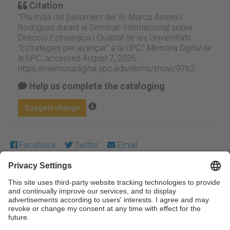
Citation
“Pla mitjà del parlament del Sr. Marco Antonio
Rodrígues durant el Seminari Internacional sobre
Direcció Estratègica i Qualitat de les Universitats
"Estratègies per avançar" a la UPC,”
Memòria Digital de
la UPC
, accessed August 7, 2026,
https://memoriadigital.upc.edu/items/show/9762
.
Help us complete the cataloging
Suggest change
Facebook
Twitter
Email
Except where otherwise noted, content on this work is
licensed under a Creative Commons license:
Attribution-
NonCommercial-NoDerivs 3.0 Spain