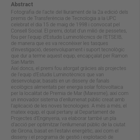
Abstract
Fotografia de l'acte del lliurament de la 2a edició dels
premis de Transferència de Tecnologia a la UPC
celebrat el dia 15 de maig de 1998 i convocat pel
Consell Social. El premi, dotat d'un milió de pessetes,
fou per l'equip d'Estudis Luminotècnics de l'ETSEIB,
de manera que es va reconèixer les tasques
d'investigació, desenvolupament i suport tecnològic
que dur a terme aquest equip, encapçalat per Ramon
San Martín.
Així doncs, el premi fou atorgat gràcies als projectes
de l'equip d'Estudis Luminotècnics que van
desenvolupar, basats en un disseny de fanals
ecològics alimentats per energia solar fotovoltaica
per la localitat de Premia de Mar (Maresme), així com
un innovador sistema d'enllumenat públic creat amb
l'aplicació de les noves tecnologies. A més a més, el
mateix equip, el qual pertany al Departament de
Projectes d'Enginyeria, va elaborar també un pla
d'acció per optimitzar l'enllumenat públic de la ciutat
de Girona, basat en l'estalvi energètic, així com el
disseny i el programa de gestió i explotació de