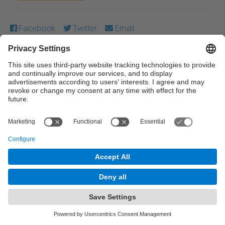
Facebook
Twitter
Email
Except where otherwise noted, content on this work is
licensed under a Creative Commons license:
Attribution-
NonCommercial-NoDerivs 3.0 Spain
← Previous
Next →
© UPC Universitat Politècnica de Catalunya ·
BarcelonaTech
Legal warning
Privacy settings