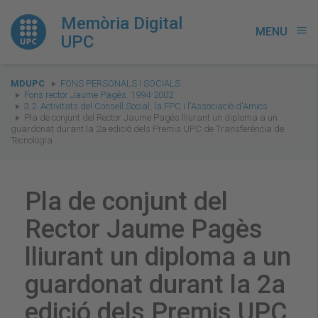
Memòria Digital
MENU
menu
UPC
You
MDUPC
FONS PERSONALS I SOCIALS
are
Fons rector Jaume Pagès. 1994-2002
3.2. Activitats del Consell Social, la FPC i l'Associació d'Amics
here:
Pla de conjunt del Rector Jaume Pagès lliurant un diploma a un
guardonat durant la 2a edició dels Premis UPC de Transferència de
Tecnologia
Pla de conjunt del
Rector Jaume Pagès
lliurant un diploma a un
guardonat durant la 2a
edició dels Premis UPC