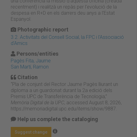
una conferència la missió d'aquesta oficina (creada
recentment) i realitzà un repàs per l'evolució de la
despesa en R+D en els darrers deu anys a l'Estat
Espanyol.
Photographic report
3.2. Activitats del Consell Social, la FPC i l'Associació
d'Amics
Persons/entities
Pagès Fita, Jaume
San Martí, Ramon
Citation
“Pla de conjunt del Rector Jaume Pagès lliurant un
diploma a un guardonat durant la 2a edició dels
Premis UPC de Transferència de Tecnologia,”
Memòria Digital de la UPC
, accessed August 8, 2026,
https://memoriadigital.upc.edu/items/show/9887
.
Help us complete the cataloging
Suggest change