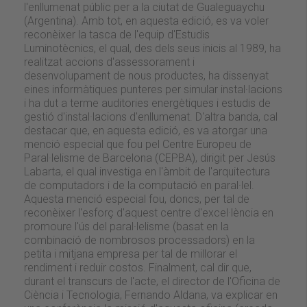
l'enllumenat públic per a la ciutat de Gualeguaychu
(Argentina). Amb tot, en aquesta edició, es va voler
reconèixer la tasca de l'equip d'Estudis
Luminotècnics, el qual, des dels seus inicis al 1989, ha
realitzat accions d'assessorament i
desenvolupament de nous productes, ha dissenyat
eines informàtiques punteres per simular instal·lacions
i ha dut a terme auditories energètiques i estudis de
gestió d'instal·lacions d'enllumenat. D'altra banda, cal
destacar que, en aquesta edició, es va atorgar una
menció especial que fou pel Centre Europeu de
Paral·lelisme de Barcelona (CEPBA), dirigit per Jesús
Labarta, el qual investiga en l'àmbit de l'arquitectura
de computadors i de la computació en paral·lel.
Aquesta menció especial fou, doncs, per tal de
reconèixer l'esforç d'aquest centre d'excel·lència en
promoure l'ús del paral·lelisme (basat en la
combinació de nombrosos processadors) en la
petita i mitjana empresa per tal de millorar el
rendiment i reduir costos. Finalment, cal dir que,
durant el transcurs de l'acte, el director de l'Oficina de
Ciència i Tecnologia, Fernando Aldana, va explicar en