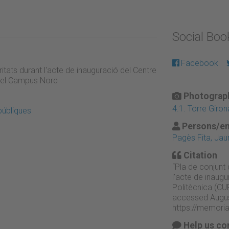
Social Bo
Facebook
itats durant l'acte de inauguració del Centre
n el Campus Nord
Photograph
4.1. Torre Giro
públiques
Persons/en
Pagès Fita, Ja
Citation
“Pla de conjunt
l'acte de inaugu
Politècnica (CU
accessed Augus
https://memori
Help us co