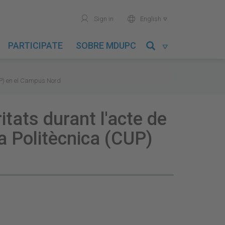
user
world
Sign in
English

PARTICIPATE
SOBRE MDUPC

CUP) en el Campus Nord
tats durant l'acte de
la Politècnica (CUP)