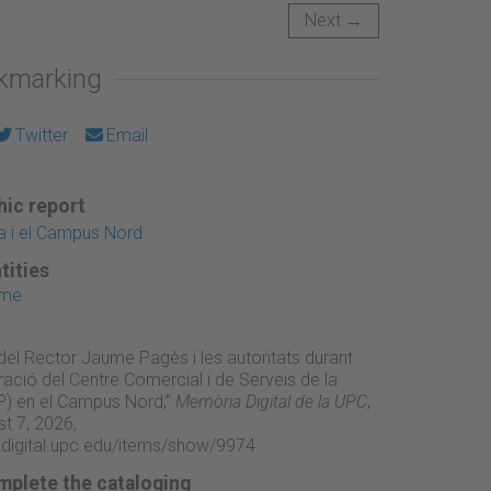
Next →
okmarking
Twitter
Email
ic report
na i el Campus Nord
tities
ume
 del Rector Jaume Pagès i les autoritats durant
ració del Centre Comercial i de Serveis de la
P) en el Campus Nord,”
Memòria Digital de la UPC
,
t 7, 2026,
adigital.upc.edu/items/show/9974
.
mplete the cataloging