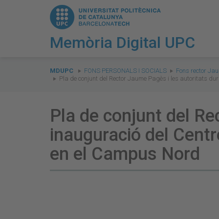
Memòria Digital UPC
You
are
MDUPC
FONS PERSONALS I SOCIALS
Fons rector Ja
Pla de conjunt del Rector Jaume Pagès i les autoritats dur
here:
Pla de conjunt del Re
inauguració del Centr
en el Campus Nord