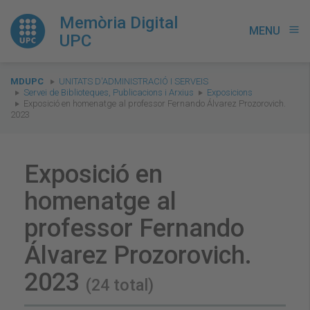
Memòria Digital
MENU
menu
UPC
You
MDUPC
UNITATS D'ADMINISTRACIÓ I SERVEIS
are
Servei de Biblioteques, Publicacions i Arxius
Exposicions
Exposició en homenatge al professor Fernando Álvarez Prozorovich.
here:
2023
Exposició en
homenatge al
professor Fernando
Álvarez Prozorovich.
2023
(24 total)