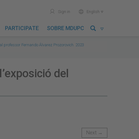
user
world
Sign in
English

PARTICIPATE
SOBRE MDUPC

al professor Fernando Álvarez Prozorovich. 2023
l’exposició del
Next →