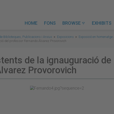
HOME
FONS
BROWSE
EXHIBITS

de Biblioteques, Publicacions i Arxius
Exposicions
Exposició en homenatge 
ició del professor Fernando Álvarez Provorovich
tents de la ignauguració de 
lvarez Provorovich