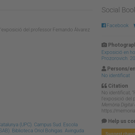
Social Bo
Facebook
 l’exposició del professor Fernando Álvarez
Photograph
Exposició en h
Prozorovich. 2
Persons/en
No identificat
Citation
No identificat, 
l’exposició del
Memòria Digital
https://memori
Help us co
 Catalunya (UPC). Campus Sud. Escola
SAB). Biblioteca Oriol Bohigas. Avinguda
Suggest chan