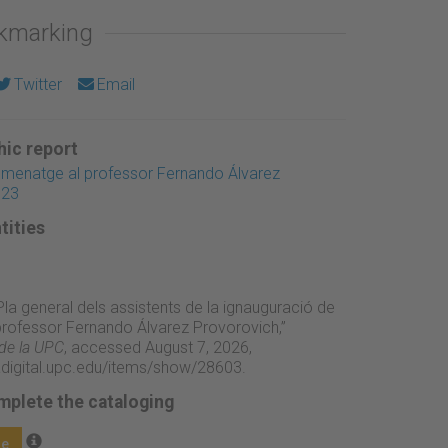
okmarking
Twitter
Email
ic report
omenatge al professor Fernando Álvarez
023
tities
“Pla general dels assistents de la ignauguració de
 professor Fernando Álvarez Provorovich,”
 de la UPC
, accessed August 7, 2026,
adigital.upc.edu/items/show/28603
.
mplete the cataloging
ge