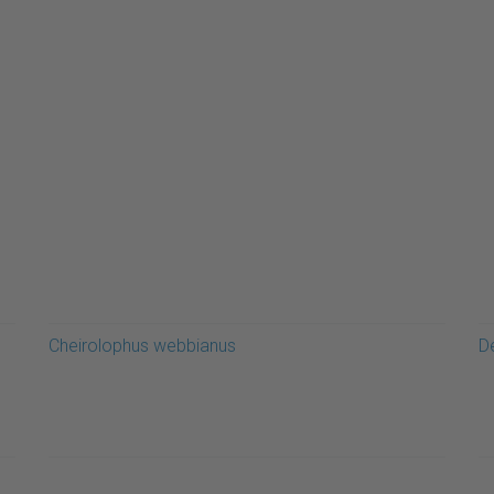
Cheirolophus webbianus
De