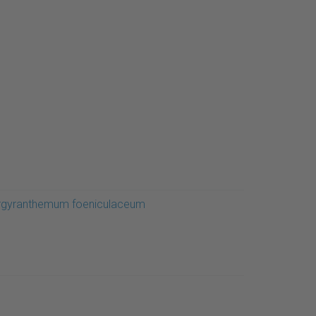
rgyranthemum foeniculaceum