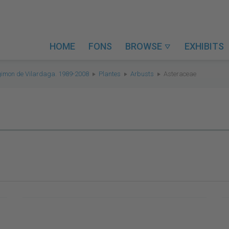
HOME
FONS
BROWSE
EXHIBITS

gimon de Vilardaga. 1989-2008
Plantes
Arbusts
Asteraceae