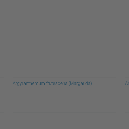
Argyranthemum frutescens (Margarida)
A