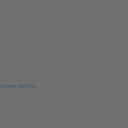
ccharis salicifolia