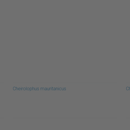
Cheirolophus mauritanicus
C