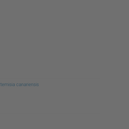
rtemisia canariensis