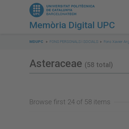
Memòria Digital UPC
You
are
MDUPC
FONS PERSONALS I SOCIALS
Fons Xavier Ar
here:
Asteraceae
(58 total)
Browse first 24 of 58 items