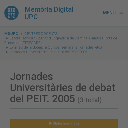
Memòria Digital
MENU
menu
UPC
You
MDUPC
CENTRES DOCENTS
are
Escola Tècnica Superior d'Enginyeria de Camins, Canals i Ports de
Barcelona (ETSECCPB)
here:
Extensió de la docència (cursos, seminaris, jornades, etc.)
Jornades Universitàries de debat del PEIT. 2005
Jornades
Universitàries de debat
del PEIT. 2005
(3 total)
Slideshow mode