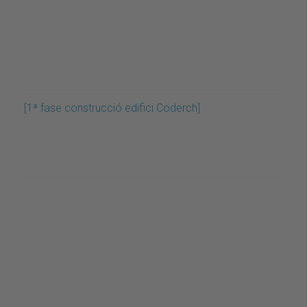
[1ª fase construcció edifici Coderch]