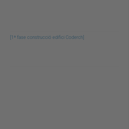
[1ª fase construcció edifici Coderch]