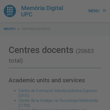
Memòria Digital
MENU
menu
UPC
You
MDUPC
CENTRES DOCENTS
are
here:
Centres docents
(20683
total)
Academic units and services
Centre de Formació Interdisciplinària Superior
(CFIS)
Centre de la Imatge i la Tecnologia Multimèdia
(CITM)