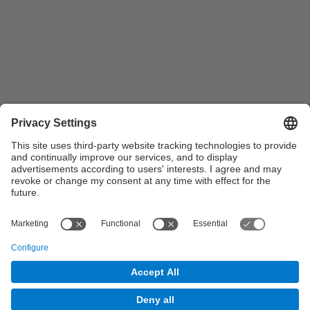
Mur de tancament [1ª fase construcció edifici
Coderch]
View all
© UPC Universitat Politècnica de Catalunya ·