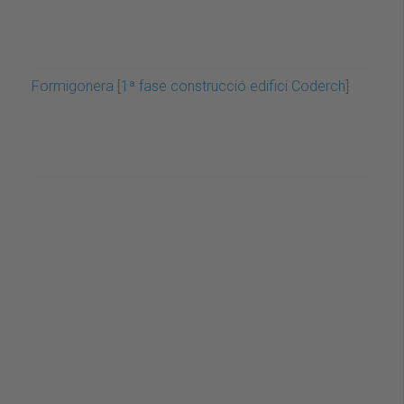
Formigonera [1ª fase construcció edifici Coderch]