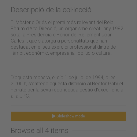
Descripció de la col·lecció
El Màster d'Or és el premi més rellevant del Reial
Fòrum d'Alta Direcció, un organisme creat l'any 1982
sota la Presidència d'Honor del Rei emèrit Joan
Carles I, que s'atorga a personalitats que han
destacat en el seu exercici professional dintre de
l'àmbit econòmic, empresarial, polític o cultural.
D'aquesta manera, el dia 1 de juliol de 1994, a les
21:00 h, s'entregà aquesta distinció al Rector Gabriel
Ferraté per la seva reconeguda gestió d'excel·lència
a la UPC.
Slideshow mode
Browse all 4 items