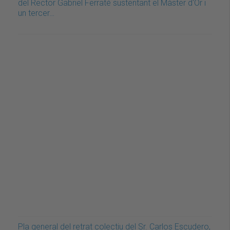
del Rector Gabriel Ferraté sustentant el Màster d'Or i
un tercer…
Pla general del retrat colectiu del Sr. Carlos Escudero,