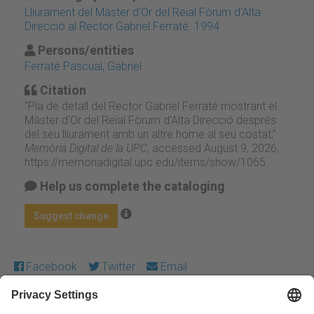
Lliurament del Màster d'Or del Reial Fòrum d'Alta
Direcció al Rector Gabriel Ferraté. 1994
Persons/entities
Ferraté Pascual, Gabriel
Citation
“Pla de detall del Rector Gabriel Ferraté mostrant el
Màster d'Or del Reial Fòrum d'Alta Direcció després
del seu lliurament amb un altre home al seu costat,”
Memòria Digital de la UPC
, accessed August 9, 2026,
https://memoriadigital.upc.edu/items/show/1065
.
Help us complete the cataloging
Suggest change
Facebook
Twitter
Email