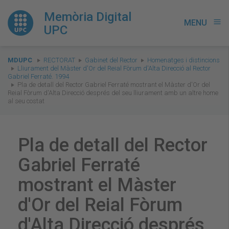
Memòria Digital
MENU
menu
UPC
You
MDUPC
RECTORAT
Gabinet del Rector
Homenatges i distincions
are
Lliurament del Màster d'Or del Reial Fòrum d'Alta Direcció al Rector
Gabriel Ferraté. 1994
here:
Pla de detall del Rector Gabriel Ferraté mostrant el Màster d'Or del
Reial Fòrum d'Alta Direcció després del seu lliurament amb un altre home
al seu costat
Pla de detall del Rector
Gabriel Ferraté
mostrant el Màster
d'Or del Reial Fòrum
d'Alta Direcció després