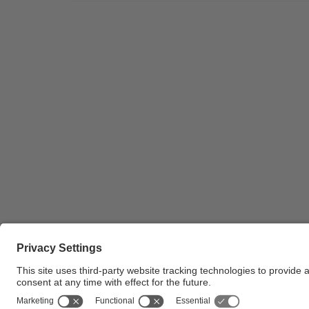
Joan Rojas, soci director d’ALG, durant la
realització de la seva conferència