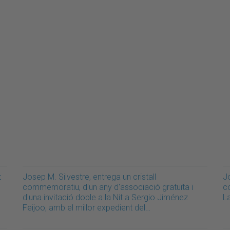
t
Josep M. Silvestre, entrega un cristall
Jo
commemoratiu, d'un any d'associació gratuïta i
c
d'una invitació doble a la Nit a Sergio Jiménez
L
Feijoo, amb el millor expedient del…