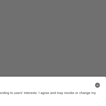
ctuació de la coral durant l'acte de Graduació de
a Promoció 2013-2014