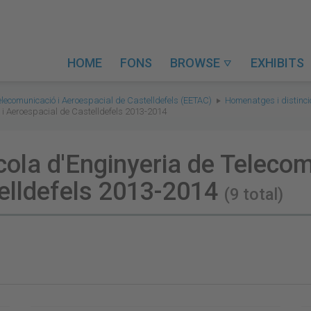
HOME
FONS
BROWSE
EXHIBITS

elecomunicació i Aeroespacial de Castelldefels (EETAC)
Homenatges i distinc
 i Aeroespacial de Castelldefels 2013-2014
ola d'Enginyeria de Telecom
elldefels 2013-2014
(9 total)