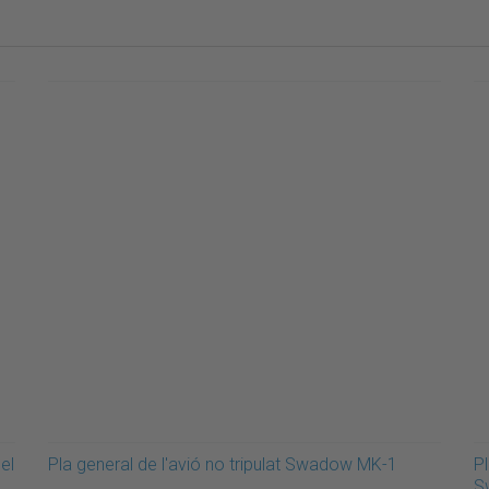
el
Pla general de l'avió no tripulat Swadow MK-1
Pl
S