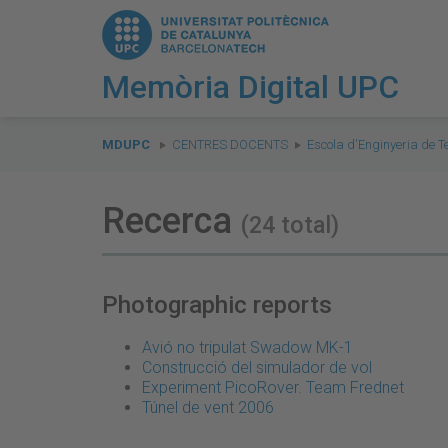
Memòria Digital UPC
You
are
MDUPC
CENTRES DOCENTS
Escola d'Enginyeria de T
here:
Recerca
(24 total)
Photographic reports
Avió no tripulat Swadow MK-1
Construcció del simulador de vol
Experiment PicoRover. Team Frednet
Túnel de vent 2006