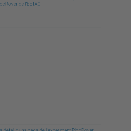
icoRover de l'EETAC
la detall d'una peça de l'experiment PicoRover