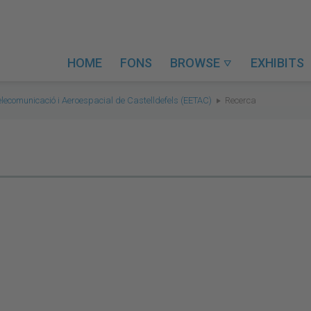
HOME
FONS
BROWSE
EXHIBITS

elecomunicació i Aeroespacial de Castelldefels (EETAC)
Recerca