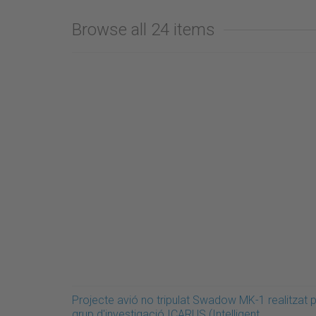
Browse all 24 items
Projecte avió no tripulat Swadow MK-1 realitzat p
grup d'investigació ICARUS (Intelligent