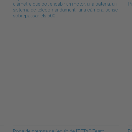
diàmetre que pot encabir un motor, una bateria, un
P
sistema de telecomandament i una càmera, sense
sobrepassar els 500…
Roda de premsa de l'equip de l'EETAC Team
P