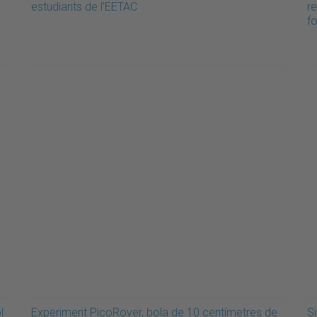
estudiants de l’EETAC
r
f
l
Experiment PicoRover, bola de 10 centímetres de
S