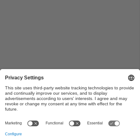
Foto de grup dels alumnes premiats a la 52a
Olimpíada Matemàtica
View all