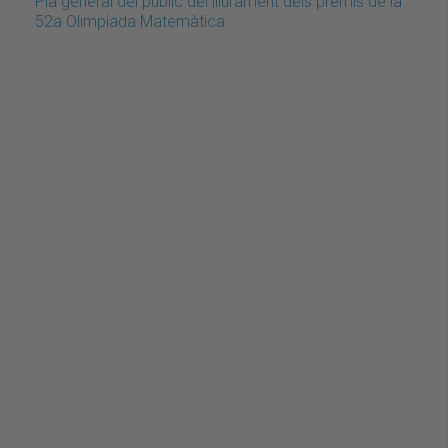
Pla general del públic del lliurament dels premis de la
52a Olimpíada Matemàtica