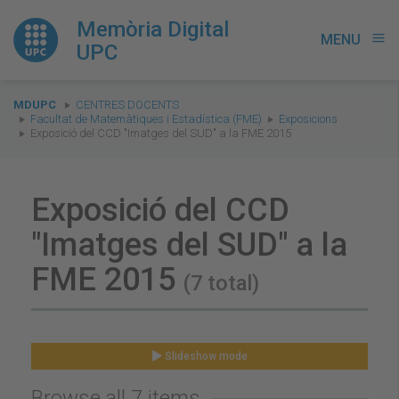
Memòria Digital
MENU
menu
UPC
You
MDUPC
CENTRES DOCENTS
are
Facultat de Matemàtiques i Estadística (FME)
Exposicions
Exposició del CCD "Imatges del SUD" a la FME 2015
here:
Exposició del CCD
"Imatges del SUD" a la
FME 2015
(7 total)
Slideshow mode
Browse all 7 items