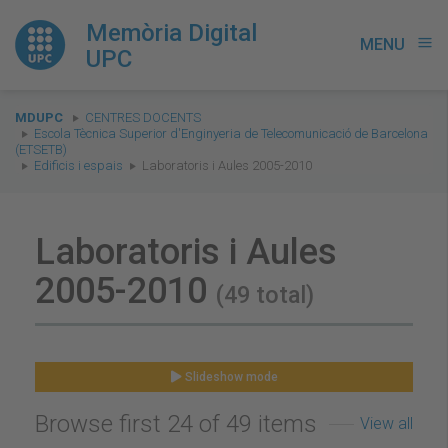
Memòria Digital
MENU
menu
UPC
You
MDUPC
CENTRES DOCENTS
are
Escola Tècnica Superior d'Enginyeria de Telecomunicació de Barcelona
(ETSETB)
here:
Edificis i espais
Laboratoris i Aules 2005-2010
Laboratoris i Aules
2005-2010
(49 total)
Slideshow mode
Browse first 24 of 49 items
View all