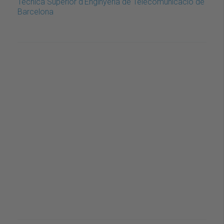
Tècnica Superior d'Enginyeria de Telecomunicació de
Barcelona