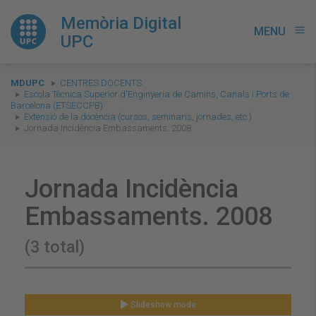
Memòria Digital
MENU
menu
UPC
You
MDUPC
CENTRES DOCENTS
are
Escola Tècnica Superior d'Enginyeria de Camins, Canals i Ports de
Barcelona (ETSECCPB)
here:
Extensió de la docència (cursos, seminaris, jornades, etc.)
Jornada Incidència Embassaments. 2008
Jornada Incidència
Embassaments. 2008
(3 total)
Slideshow mode