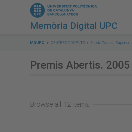
Memòria Digital UPC
You
are
MDUPC
CENTRES DOCENTS
Escola Tècnica Superior
here:
Premis Abertis. 200
Browse all 12 items