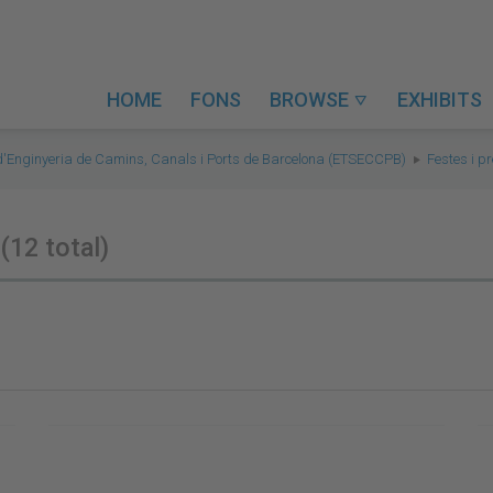
HOME
FONS
BROWSE
EXHIBITS

 d'Enginyeria de Camins, Canals i Ports de Barcelona (ETSECCPB)
Festes i p
5
(12 total)