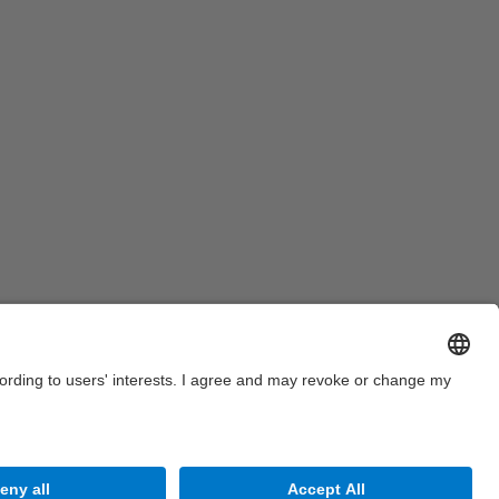
to de grup a la fi de l'acte dels Premis Abertis.
005