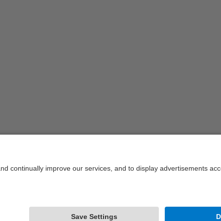
Vista detall del públic de l'acte dels Premis Abertis.
Fo
2005
2