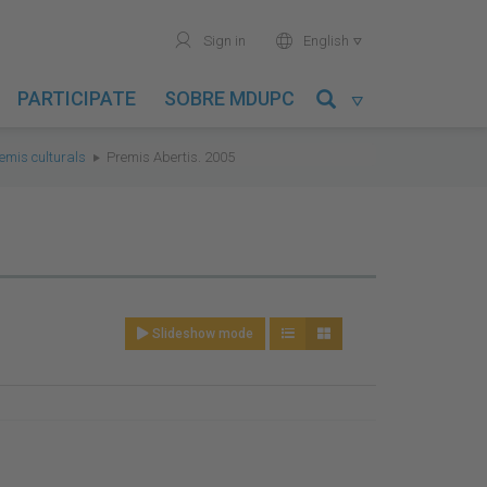
user
world
Sign in
English

PARTICIPATE
SOBRE MDUPC

remis culturals
Premis Abertis. 2005
Slideshow mode