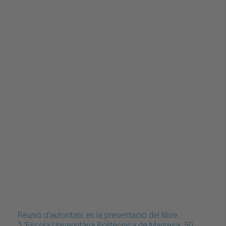
Reunió d'autoritats en la presentació del llibre
“L’Escola Universitària Politècnica de Manresa. 50