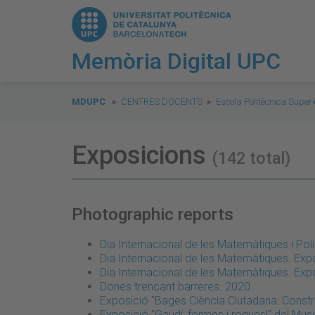
Memòria Digital UPC
You
are
MDUPC
CENTRES DOCENTS
Escola Politècnica Supe
here:
Exposicions
(142 total)
Photographic reports
Dia Internacional de les Matemàtiques i Po
Dia Internacional de les Matemàtiques. Exp
Dia Internacional de les Matemàtiques. Exp
Dones trencant barreres. 2020
Exposició "Bages Ciència Ciutadana: Const
Exposició "Gaudí: formes i roques!" del Mu