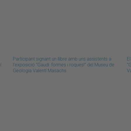
Participant signant un llibre amb uns assistents a
El
í:
l'exposició "Gaudí: formes i roques!" del Museu de
"
Geologia Valentí Masachs
V