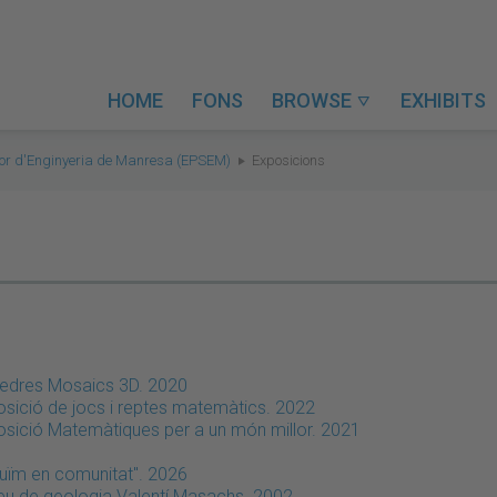
HOME
FONS
BROWSE
EXHIBITS

rior d'Enginyeria de Manresa (EPSEM)
Exposicions
liedres Mosaics 3D. 2020
osició de jocs i reptes matemàtics. 2022
osició Matemàtiques per a un món millor. 2021
ruïm en comunitat". 2026
seu de geologia Valentí Masachs. 2002