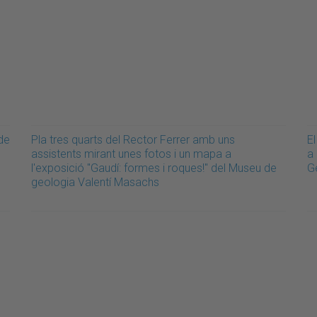
 de
Pla tres quarts del Rector Ferrer amb uns
El
e
assistents mirant unes fotos i un mapa a
a 
l'exposició "Gaudí: formes i roques!" del Museu de
G
geologia Valentí Masachs