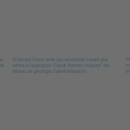
sa
El Rector Ferrer amb uns assistents mirant una
P
 de
vitrina a l'exposició "Gaudí: formes i roques!" del
mi
Museu de geologia Valentí Masachs
M