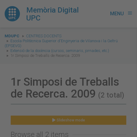
Memòria Digital
MENU
menu
UPC
You
MDUPC
CENTRES DOCENTS
are
Escola Politècnica Superior d'Enginyeria de Vilanova i la Geltrú
(EPSEVG)
here:
Extensió de la docència (cursos, seminaris, jornades, etc.)
1r Simposi de Treballs de Recerca. 2009
1r Simposi de Treballs
de Recerca. 2009
(2 total)
Slideshow mode
Browse all 2 items