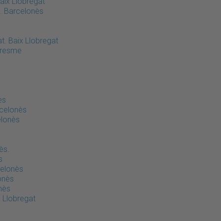
aix Llobregat
. Barcelonès
t. Baix Llobregat
aresme
ès
rcelonès
elonès
ès.
s
celonès
onès
nès
x Llobregat