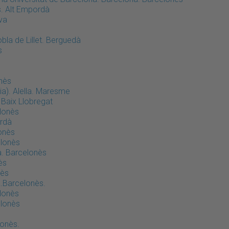
s. Alt Empordà
lva
bla de Lillet. Berguedà
s
onès
ia). Alella. Maresme
 Baix Llobregat
elonès
ordà
onès
elonès
a. Barcelonès
ès
nès
a.Barcelonès.
elonès
elonès
lonès.