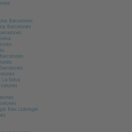
lonès
ona. Barcelonès
ona. Barcelonès
Barcelonès
 Selva
lonès.
nès
. Barcelonès
elonès
 Barcelonès
celonès
. La Selva
rcelonès
elonès.
rcelonès.
at. Baix Llobregat
nès