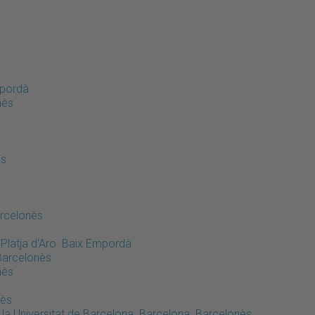
mpordà
nès
ès
arcelonès
-Platja d'Aro. Baix Empordà
.Barcelonès
nès
nès
de la Universitat de Barcelona. Barcelona. Barcelonès