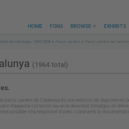
HOME
FONS
BROWSE
EXHIBITS

gimon de Vilardaga. 1989-2008
Parcs i jardins
Parcs i jardins de Catalu
talunya
(1964 total)
ves.
ls parcs i jardins de Catalunya és una selecció de diapositives
l valor d'aquesta col·lecció rau en la diversitat d'imatges en di
estat possible s'ha relacionat el parc o jardí amb la documenta