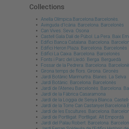
Collections
Anella Olímpica.Barcelona.Barcelonès.
Avinguda d'Icària. Barcelona. Barcelonès
Can Vives. Seva. Osona
Castell Gala Dalí de Púbol. La Pera. Baix E
Edifici Banca Catalana. Barcelona. Barcelo
Edifici Heron Plaza. Barcelona. Barcelonès
Edifici La Caixa. Barcelona. Barcelonès
Fonts i Parc del Lledó. Berga. Berguedà
Fossar de la Pedrera. Barcelona. Barcelon
Girona temps de flors. Girona. Gironès
Jardí Botànic Marimurtra. Blanes. La Selva
Jardí Botànic. Barcelona. Barcelonès
Jardí de l'Ateneu Barcelonès. Barcelona. B
Jardí de la Fàbrica Casaramona
Jardí de la Loggia de Senya Blanca. Castell
Jardí de la Torre Can Castanyer.Barcelona
Jardí de les Escultures. Barcelona. Barcelo
Jardí de Portlligat. Portlligat. Alt Empordà
Jardí del Palau Robert. Barcelona. Barcelo
Jardí Ferran Soldevila de l'Edifici Històric 