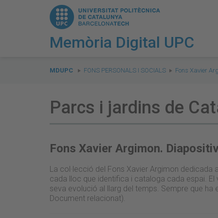
Memòria Digital UPC
You
are
MDUPC
FONS PERSONALS I SOCIALS
Fons Xavier Ar
here:
Parcs i jardins de Ca
Fons Xavier Argimon. Diapositi
La col·lecció del Fons Xavier Argimon dedicada a
cada lloc que identifica i cataloga cada espai. E
seva evolució al llarg del temps. Sempre que ha 
Document relacionat).