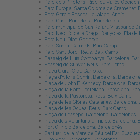
Parc dels Pinetons. Ripollet. Vallès Occiden
Parc Europa. Santa Coloma de Gramenet. 
Parc Garcia Fossas. Igualada. Anoia
Parc Güell. Barcelona. Barcelonès
Parc municipal de Can Rafart. Vilassar de 
Parc Neolític de la Draga. Banyoles. Pla de 
Parc Nou. Olot. Garrotxa
Parc Samà. Cambrils. Baix Camp
Parc Sant Jordi. Reus. Baix Camp
Passeig de Lluís Companys. Barcelona. Bar
Passeig de Sunyer. Reus. Baix Camp
Plaça Clarà. Olot. Garrotxa
Plaça d'Alfons Comín. Barcelona. Barcelonè
Plaça de John F. Kennedy. Barcelona. Barc
Plaça de la Font Castellana. Barcelona. Ba
Plaça de la Pastoreta. Reus. Baix Camp
Plaça de les Glòries Catalanes. Barcelona.
Plaça de les Oques. Reus. Baix Camp
Plaça de Lesseps. Barcelona. Barcelonès
Plaça dels Voluntaris Olímpics. Barcelona.
Port Olímpic.Barcelona. Barcelonès
Santuari de la Mare de Déu del Far. Susque
Turó Park. Barcelona. Barcelonès