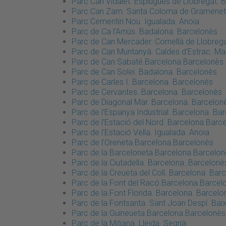
Parc Can Vidalet. Esplugues de Llobregat. B
Parc Can Zam. Santa Coloma de Gramenet
Parc Cementiri Nou. Igualada. Anoia
Parc de Ca l'Arnús. Badalona. Barcelonès
Parc de Can Mercader. Cornellà de Llobrega
Parc de Can Muntanyà. Caldes d'Estrac. M
Parc de Can Sabaté.Barcelona.Barcelonès
Parc de Can Solei. Badalona. Barcelonès
Parc de Carles I. Barcelona. Barcelonès
Parc de Cervantes. Barcelona. Barcelonès
Parc de Diagonal Mar. Barcelona. Barcelon
Parc de l'Espanya Industrial. Barcelona. Ba
Parc de l'Estació del Nord. Barcelona.Barc
Parc de l'Estació Vella. Igualada. Anoia
Parc de l'Oreneta.Barcelona.Barcelonès
Parc de la Barceloneta.Barcelona.Barcelon
Parc de la Ciutadella. Barcelona. Barcelonè
Parc de la Creueta del Coll. Barcelona. Bar
Parc de la Font del Racó.Barcelona.Barcel
Parc de la Font Florida. Barcelona. Barcelo
Parc de la Fontsanta. Sant Joan Despí. Bai
Parc de la Guineueta.Barcelona.Barcelonès
Parc de la Mitjana. Lleida. Segrià