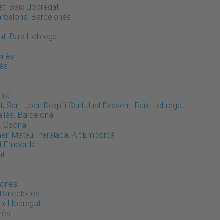
t. Baix Llobregat
Barcelona. Barcelonès
at. Baix Llobregat
lonès
nès
txa
t, Sant Joan Despí i Sant Just Desvern. Baix Llobregat
llès. Barcelona
u. Osona
rmen Mateu. Peralada. Alt Empordà
Alt Empordà
at
lonès
 Barcelonès
ix Llobregat
nès