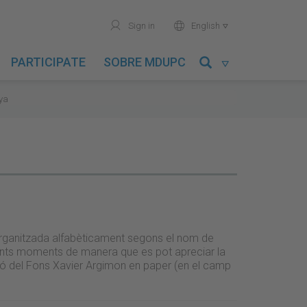
user
world
Sign in
English

PARTICIPATE
SOBRE MDUPC

nya
 organitzada alfabèticament segons el nom de
ferents moments de manera que es pot apreciar la
ció del Fons Xavier Argimon en paper (en el camp