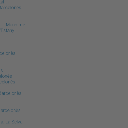
tal
Barcelonès
Dalt. Maresme
l'Estany
celonès.
s.
elonès
rcelonès
 Barcelonès
 Barcelonès
da. La Selva