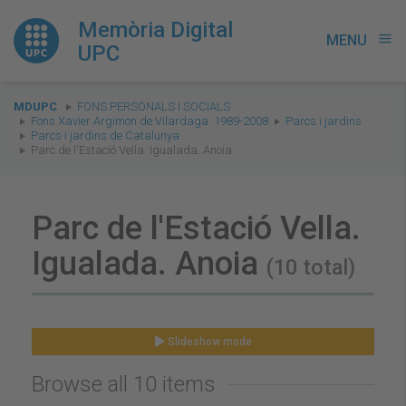
Memòria Digital
MENU
menu
UPC
You
MDUPC
FONS PERSONALS I SOCIALS
are
Fons Xavier Argimon de Vilardaga. 1989-2008
Parcs i jardins
Parcs i jardins de Catalunya
here:
Parc de l'Estació Vella. Igualada. Anoia
Parc de l'Estació Vella.
Igualada. Anoia
(10 total)
Slideshow mode
Browse all 10 items