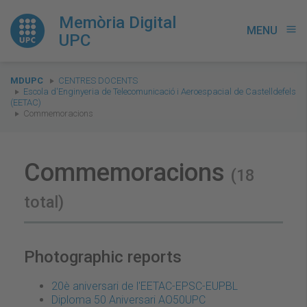
Memòria Digital
MENU
menu
UPC
You
MDUPC
CENTRES DOCENTS
are
Escola d'Enginyeria de Telecomunicació i Aeroespacial de Castelldefels
(EETAC)
here:
Commemoracions
Commemoracions
(18
total)
Photographic reports
20è aniversari de l'EETAC-EPSC-EUPBL
Diploma 50 Aniversari AO50UPC