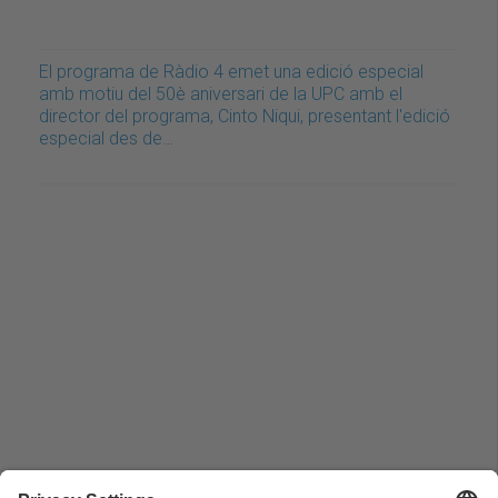
El programa de Ràdio 4 emet una edició especial
amb motiu del 50è aniversari de la UPC amb el
director del programa, Cinto Niqui, presentant l'edició
especial des de…