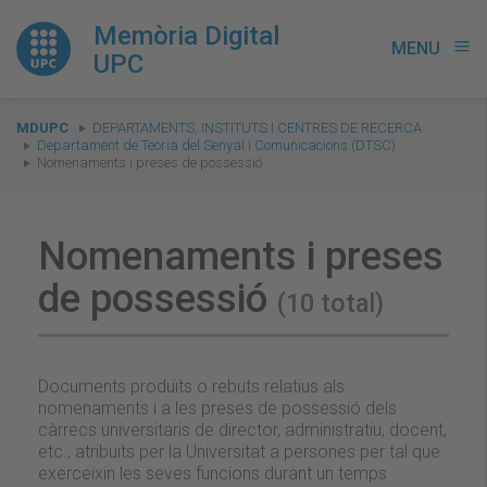
Memòria Digital
MENU
menu
UPC
You
MDUPC
DEPARTAMENTS, INSTITUTS I CENTRES DE RECERCA
are
Departament de Teoria del Senyal i Comunicacions (DTSC)
Nomenaments i preses de possessió
here:
Nomenaments i preses
de possessió
(10 total)
Documents produïts o rebuts relatius als
nomenaments i a les preses de possessió dels
càrrecs universitaris de director, administratiu, docent,
etc., atribuïts per la Universitat a persones per tal que
exerceixin les seves funcions durant un temps