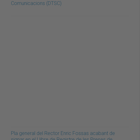
Comunicacions (DTSC)
Pla general del Rector Enric Fossas acabant de
signar en el Llibre de Registre de les Preses de