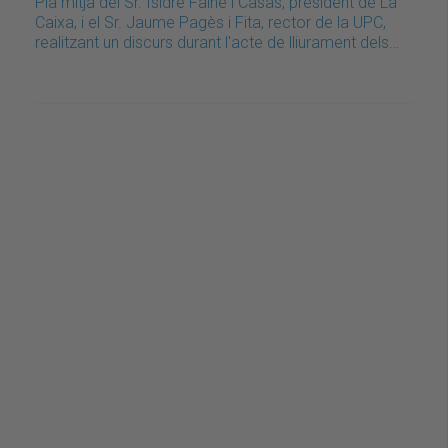
Pla mitjà del Sr. Isidre Fainé i Casas, president de La
Caixa, i el Sr. Jaume Pagès i Fita, rector de la UPC,
realitzant un discurs durant l'acte de lliurament dels…