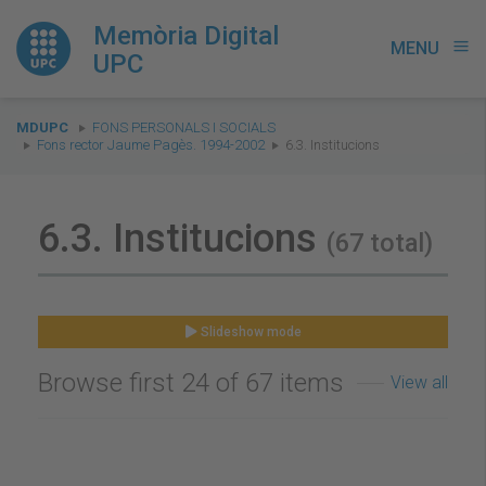
Memòria Digital
MENU
menu
UPC
You
MDUPC
FONS PERSONALS I SOCIALS
are
Fons rector Jaume Pagès. 1994-2002
6.3. Institucions
here:
6.3. Institucions
(67 total)
Slideshow mode
Browse first 24 of 67 items
View all