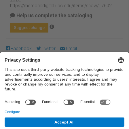
https://memoriadigital.upc.edu/items/show/17602
.
Help us complete the cataloging
Suggest change
Facebook
Twitter
Email
Except where otherwise noted, content on this work is
licensed under a Creative Commons license:
Attribution-
NonCommercial-NoDerivs 3.0 Spain
← Previous
Next →