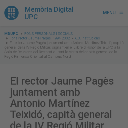
Memòria Digital
MENU
menu
UPC
You
MDUPC
FONS PERSONALS I SOCIALS
are
Fons rector Jaume Pagès. 1994-2002
6.3. Institucions
El rector Jaume Pagès juntament amb Antonio Martínez Teixidó, capità
here:
general de la IV Regió Militar, signant en el Llibre d'Honor de la UPC a la
Sala de Reunions del Rectorat durant la visita del capità general de la
Regió Pirinenca Oriental al Campus Nord
El rector Jaume Pagès
juntament amb
Antonio Martínez
Teixidó, capità general
de la IV Regió Militar,