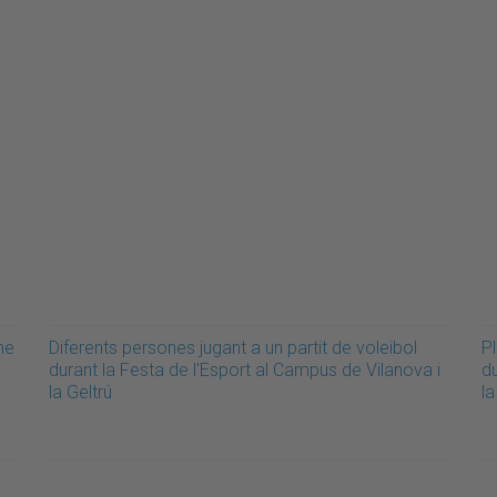
me
Diferents persones jugant a un partit de voleibol
Pl
durant la Festa de l'Esport al Campus de Vilanova i
du
la Geltrú
la