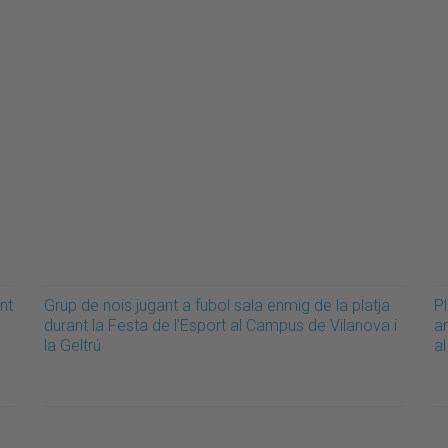
nt
Grup de nois jugant a fubol sala enmig de la platja
Pl
durant la Festa de l'Esport al Campus de Vilanova i
am
la Geltrú
al