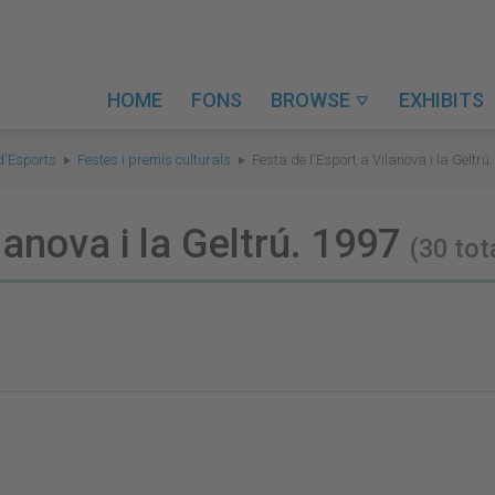
HOME
FONS
BROWSE
EXHIBITS

d'Esports
Festes i premis culturals
Festa de l'Esport a Vilanova i la Geltrú
lanova i la Geltrú. 1997
(30 tot