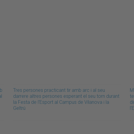
mb
Tres persones practicant tir amb arc i al seu
M
al
darrere altres persones esperant el seu torn durant
t
la Festa de l'Esport al Campus de Vilanova i la
di
Geltrú
l