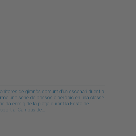
onitores de gimnàs damunt d'un escenari duent a
erme una sèrie de passos d'aeròbic en una classe
rigida enmig de la platja durant la Festa de
'Esport al Campus de…