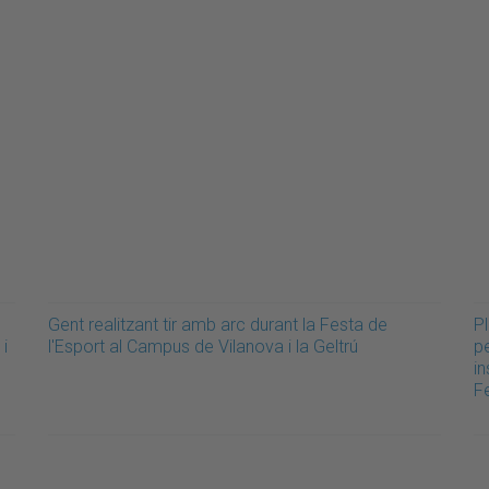
Gent realitzant tir amb arc durant la Festa de
Pl
 i
l'Esport al Campus de Vilanova i la Geltrú
p
in
Fe