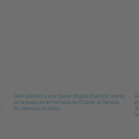
Gent assistint a una classe dirigida d'aeròbic enmig
Ge
de la platja durant la Festa de l'Esport al Campus
pl
 i
de Vilanova i la Geltrú
du
la