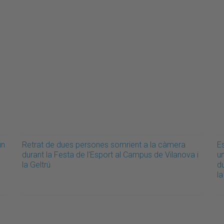
un
Retrat de dues persones somrient a la càmera
E
durant la Festa de l'Esport al Campus de Vilanova i
un
la Geltrú
du
la