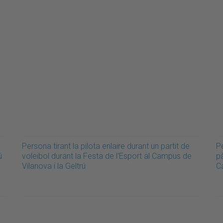
Persona tirant la pilota enlaire durant un partit de
P
ú
voleibol durant la Festa de l'Esport al Campus de
pà
Vilanova i la Geltrú
C