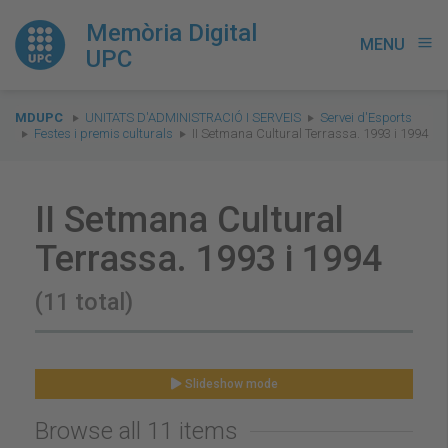
Memòria Digital
MENU
menu
UPC
You
MDUPC
UNITATS D'ADMINISTRACIÓ I SERVEIS
Servei d'Esports
are
Festes i premis culturals
II Setmana Cultural Terrassa. 1993 i 1994
here:
II Setmana Cultural
Terrassa. 1993 i 1994
(11 total)
Slideshow mode
Browse all 11 items