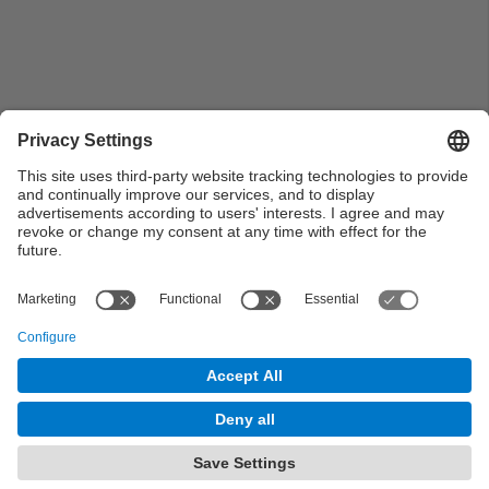
Persones jugant a bàsquet a la pista poliesportiva i
gent asseguda al costat o de peu a la zona del
pàrquing a la Segona Setmana Cultural al Campus de
Terrassa
© UPC Universitat Politècnica de Catalunya ·
BarcelonaTech