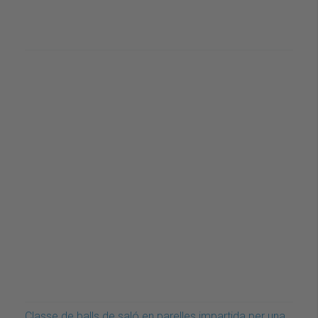
Classe de balls de saló en parelles impartida per una