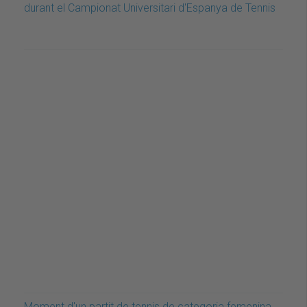
durant el Campionat Universitari d'Espanya de Tennis
Moment d'un partit de tennis de categoria femenina