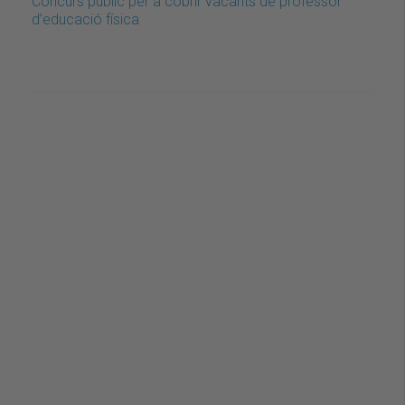
Concurs públic per a cobrir vacants de professor
d’educació física