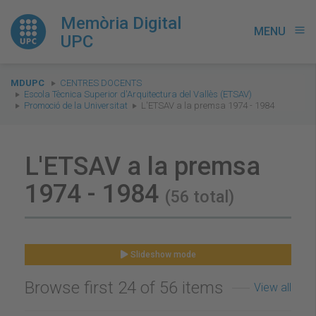
Memòria Digital
MENU
menu
UPC
You
MDUPC
CENTRES DOCENTS
are
Escola Tècnica Superior d'Arquitectura del Vallès (ETSAV)
Promoció de la Universitat
L'ETSAV a la premsa 1974 - 1984
here:
L'ETSAV a la premsa
1974 - 1984
(56 total)
Slideshow mode
Browse first 24 of 56 items
View all