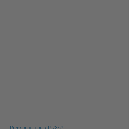
Preinscripció curs 1978/79