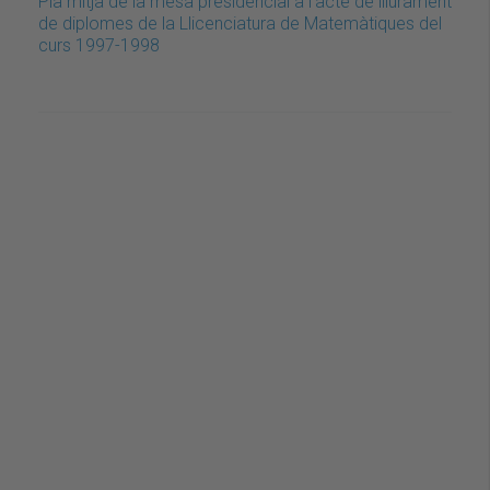
Pla mitjà de la mesa presidencial a l'acte de lliurament
de diplomes de la Llicenciatura de Matemàtiques del
curs 1997-1998