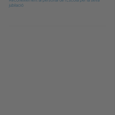
Reconeixement al personal de l'Escola per la seva
jubilació