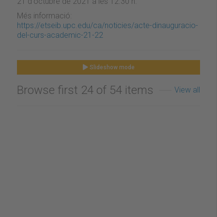
21 d'octubre de 2021 a les 12.30 h.
Més informació:
https://etseib.upc.edu/ca/noticies/acte-dinauguracio-
del-curs-academic-21-22
Slideshow mode
Browse first 24 of 54 items
View all