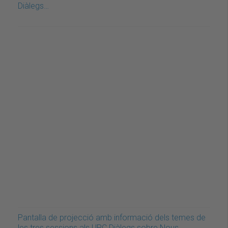
Diàlegs…
Pantalla de projecció amb informació dels temes de
les tres sessions als UPC Diàlegs sobre Nous