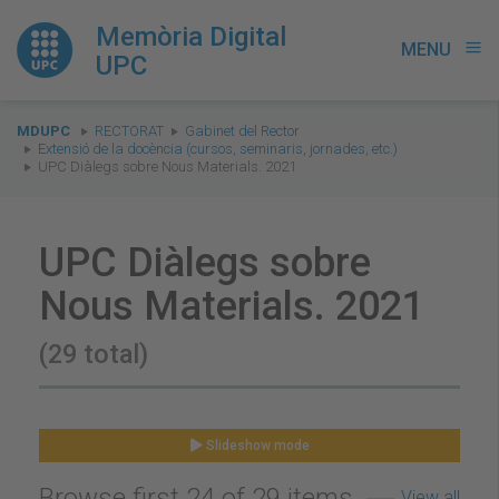
Memòria Digital
MENU
menu
UPC
You
MDUPC
RECTORAT
Gabinet del Rector
are
Extensió de la docència (cursos, seminaris, jornades, etc.)
UPC Diàlegs sobre Nous Materials. 2021
here:
UPC Diàlegs sobre
Nous Materials. 2021
(29 total)
Slideshow mode
Browse first 24 of 29 items
View all