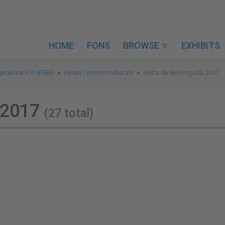
HOME
FONS
BROWSE
EXHIBITS

arcelona Est (EEBE)
Festes i premis culturals
Festa de Benvinguda 2017
 2017
(27 total)