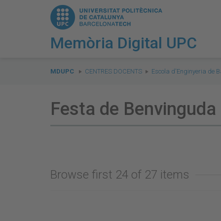
Memòria Digital UPC
You
are
MDUPC
CENTRES DOCENTS
Escola d'Enginyeria de B
here:
Festa de Benvinguda
Browse first 24 of 27 items