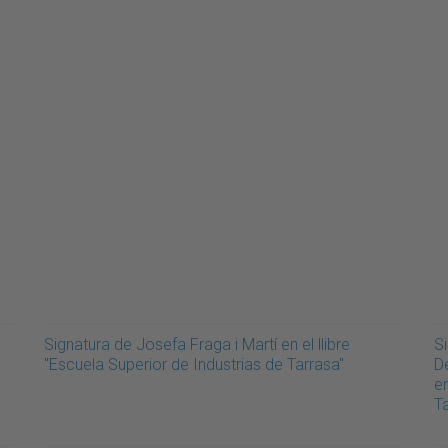
Signatura de Josefa Fraga i Martí en el llibre
S
"Escuela Superior de Industrias de Tarrasa"
De
en
T