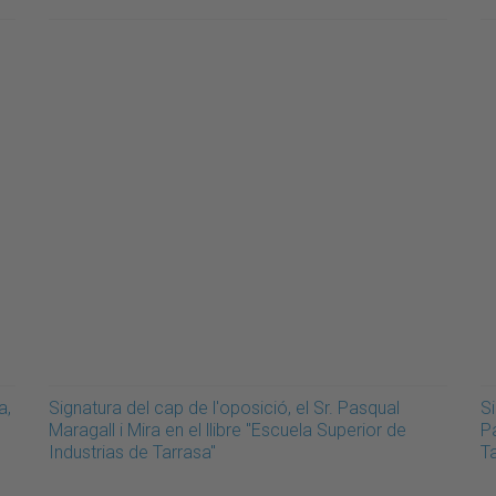
a,
Signatura del cap de l'oposició, el Sr. Pasqual
Si
Maragall i Mira en el llibre "Escuela Superior de
Pa
Industrias de Tarrasa"
T