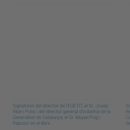
Signatures del director de l'EUETIT, el Sr. Josep
Si
Ribé i Pons i del director general d'indústria de la
R
Generalitat de Catalunya, el Sr. Miquel Puig i
Co
Raposo en el llibre…
d