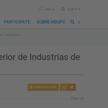
user
world
Sign in
English

PARTICIPATE
SOBRE MDUPC

 i distincions
erior de Industrias de
Slideshow mode
View all