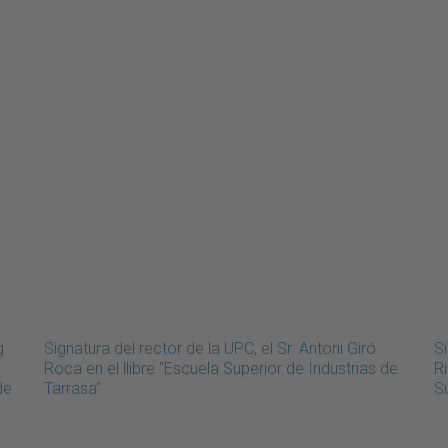
g
Signatura del rector de la UPC, el Sr. Antoni Giró
Si
Roca en el llibre "Escuela Superior de Industrias de
R
de
Tarrasa"
Su