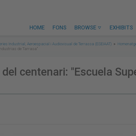
HOME
FONS
BROWSE
EXHIBITS

eries Industrial, Aeroespacial i Audiovisual de Terrassa (ESEIAAT)
Homenatges
 Industrias de Tarrasa"
e del centenari: "Escuela Sup