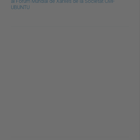
al Fòrum Mundial de Xarxes de la Societat Civil-
UBUNTU