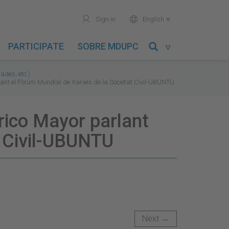
user
world
Sign in
English

PARTICIPATE
SOBRE MDUPC

ades, etc.)
urant el Fòrum Mundial de Xarxes de la Societat Civil-UBUNTU
erico Mayor parlant
t Civil-UBUNTU
Next →