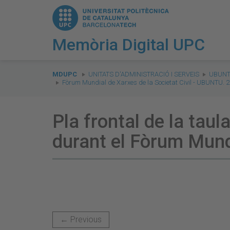
Memòria Digital UPC
You
are
MDUPC
UNITATS D'ADMINISTRACIÓ I SERVEIS
UBUNTU
Fòrum Mundial de Xarxes de la Societat Civil - UBUNTU. 
here:
Pla frontal de la tau
durant el Fòrum Mund
← Previous