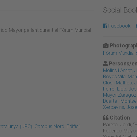
Social Bo
Facebook
erico Mayor parlant durant el Fòrum Mundial
Photograph
Fòrum Mundial d
Persons/en
Molins i Amat, 
Royes Vila, Man
Clos i Matheu, 
Ferrer Llop, Jo
Mayor Zaragoza
Duarte i Montser
Xercavins, Jos
Citation
Pareto, Jordi, “
Catalunya (UPC). Campus Nord. Edifici
Federico Mayor 
Societat Civil-