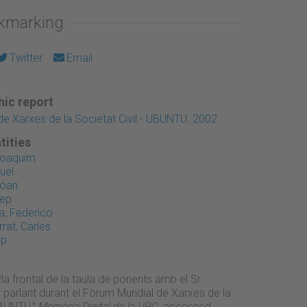
okmarking
Twitter
Email
ic report
e Xarxes de la Societat Civil - UBUNTU. 2002
tities
Joaquim
uel
Joan
sep
, Federico
rat, Carles
ep
Pla frontal de la taula de ponents amb el Sr.
parlant durant el Fòrum Mundial de Xarxes de la
UBUNTU,”
Memòria Digital de la UPC
, accessed