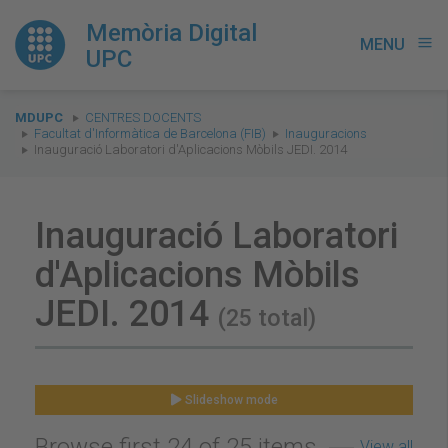
Memòria Digital
MENU
menu
UPC
You
MDUPC
CENTRES DOCENTS
are
Facultat d'Informàtica de Barcelona (FIB)
Inauguracions
Inauguració Laboratori d'Aplicacions Mòbils JEDI. 2014
here:
Inauguració Laboratori
d'Aplicacions Mòbils
JEDI. 2014
(25 total)
Slideshow mode
Browse first 24 of 25 items
View all