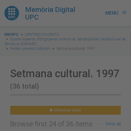
Memòria Digital
MENU
menu
UPC
You
MDUPC
CENTRES DOCENTS
are
Escola Superior d’Enginyeries Industrial, Aeroespacial i Audiovisual de
Terrassa (ESEIAAT)
here:
Festes i premis culturals
Setmana cultural. 1997
Setmana cultural. 1997
(36 total)
Slideshow mode
Browse first 24 of 36 items
View all