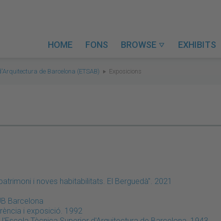
HOME
FONS
BROWSE
EXHIBITS

d'Arquitectura de Barcelona (ETSAB)
Exposicions
patrimoni i noves habitabilitats. El Berguedà". 2021
UB Barcelona
rència i exposició. 1992
 l'Escola Tècnica Superior d'Arquitectura de Barcelona. 1943