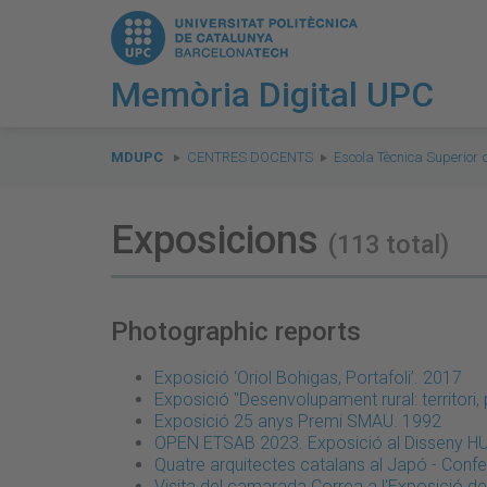
Memòria Digital UPC
You
are
MDUPC
CENTRES DOCENTS
Escola Tècnica Superior 
here:
Exposicions
(113 total)
Photographic reports
Exposició ‘Oriol Bohigas, Portafoli’. 2017
Exposició "Desenvolupament rural: territori, 
Exposició 25 anys Premi SMAU. 1992
OPEN ETSAB 2023. Exposició al Disseny H
Quatre arquitectes catalans al Japó - Confe
Visita del camarada Correa a l'Exposició de