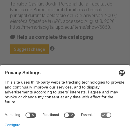
Torralbo Gavilán, Jordi, “Personal de la Facultat de
Nàutica de Barcelona amb familiars a l'escala
principal durant la celbració del 75è aniversari. 2007,”
Memòria Digital de la UPC
, accessed August 8, 2026,
https://memoriadigital.upc.edu/items/show/6860
.
Help us complete the cataloging
Suggest change
Facebook
Twitter
Email
Except where otherwise noted, content on this work is
licensed under a Creative Commons license:
Attribution-
NonCommercial-NoDerivs 3.0 Spain