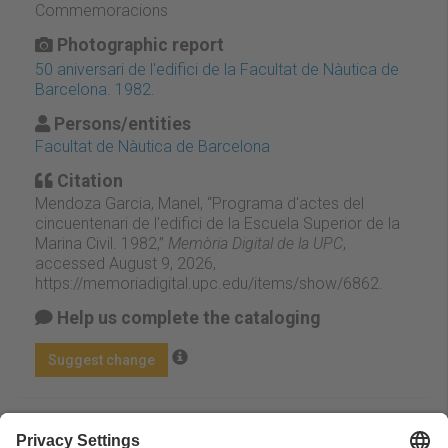
Commemoracions
Photographic report
50 aniversari de l'edifici de la Facultat de Nàutica de
Barcelona. 1982.
Persons/entities
Facultat de Nàutica de Barcelona
Citation
Mendoza Garcia, Manel, “Programa d'actes del
cincuentenari de l'edifici de la Escuela Superior de la
Marina Civil. 1982,”
Memòria Digital de la UPC
,
accessed August 9, 2026,
https://memoriadigital.upc.edu/items/show/6862
.
Help us complete the cataloging
Suggest change
Facebook
Twitter
Email