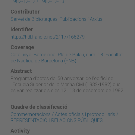
1982-12-12 / 1982-12-13
Contributor
Servei de Biblioteques, Publicacions i Arxius
Identifier
https://hdl.handle.net/2117/168279
Coverage
Catalunya. Barcelona. Pla de Palau, núm. 18. Facultat
de Nàutica de Barcelona (FNB)
Abstract
Programa d'actes del 50 aniversari de l'edifici de
l'Escuela Superior de la Marina Civil (1932-1982) que
es van realitzar els dies 12 i 13 de desembre de 1982.
.
Quadre de classificació
Commemoracions / Actes oficials i protocol·laris /
REPRESENTACIÓ I RELACIONS PÚBLIQUES
Activity